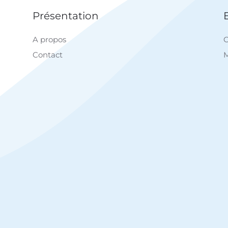
Présentation
A propos
C
Contact