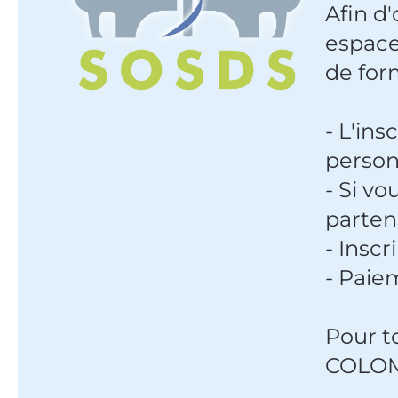
Afin d
espace
de for
- L'in
perso
- Si v
partena
- Inscr
- Paie
Pour t
COLOMB