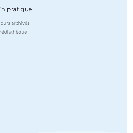
En pratique
ours archivés
Médiathèque